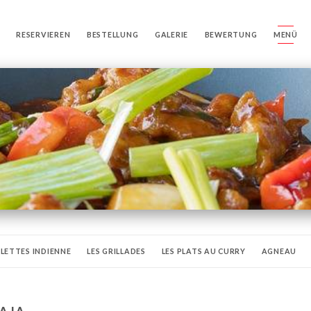
RESERVIEREN
BESTELLUNG
GALERIE
BEWERTUNG
MENÜ
ALETTES INDIENNE
LES GRILLADES
LES PLATS AU CURRY
AGNEAU
S
RIZ BASMATI
DESSERTS
GLACES
MENU