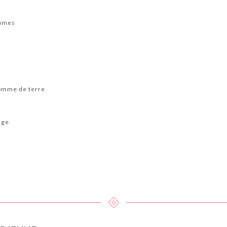
gumes
pomme de terre
age