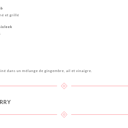
ab
é et grillé
sixleek
s
né dans un mélange de gingembre, ail et vinaigre.
URRY