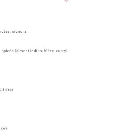
omates, oignons
 épicée (piment indien, bière, curry)
uit secs
icée