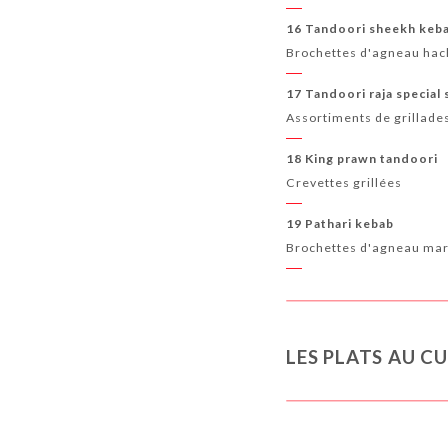
16 Tandoori sheekh keb
Brochettes d'agneau hach
17 Tandoori raja special 
Assortiments de grillade
18 King prawn tandoori
Crevettes grillées
19 Pathari kebab
Brochettes d'agneau mari
LES PLATS AU C