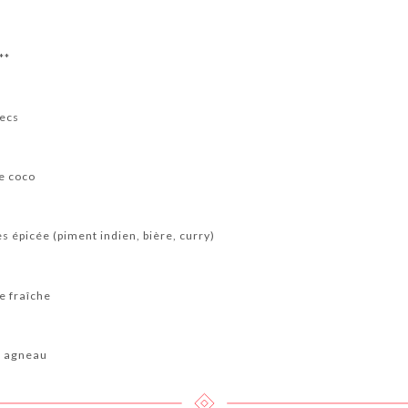
**
secs
e coco
 épicée (piment indien, bière, curry)
e fraîche
c agneau