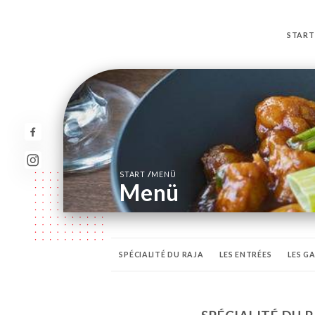
START
/
START
MENÜ
Menü
SPÉCIALITÉ DU RAJA
LES ENTRÉES
LES G
POULET
CREVETTES - POISSONS
LÉGUME