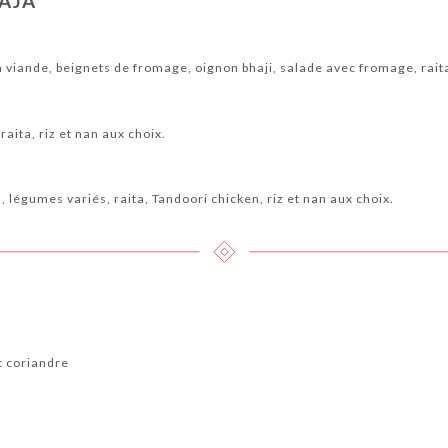
RAJA
 & ALCOOLS
LES WHISKIES
LES LIQUEURS
LES COCKTAILS
iande, beignets de fromage, oignon bhaji, salade avec fromage, rait
aita, riz et nan aux choix.
, légumes variés, raita, Tandoori chicken, riz et nan aux choix.
t coriandre