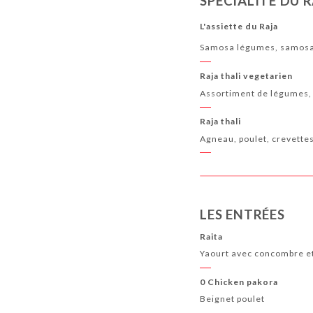
SPÉCIALITÉ DU 
LES BOISSONS SANS ALCOOL
LES APÉRITIFS
L'assiette du Raja
VINS & CHAMPAGNES
Samosa légumes, samosa v
Raja thali vegetarien
Assortiment de légumes, r
Raja thali
Agneau, poulet, crevettes
LES ENTRÉES
Raita
Yaourt avec concombre e
0 Chicken pakora
Beignet poulet