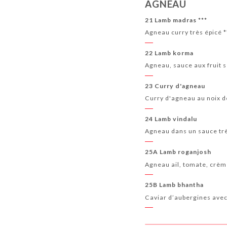
AGNEAU
21 Lamb madras ***
Agneau curry très épicé *
22 Lamb korma
Agneau, sauce aux fruit 
23 Curry d'agneau
Curry d'agneau au noix d
24 Lamb vindalu
Agneau dans un sauce très
25A Lamb roganjosh
Agneau ail, tomate, crèm
25B Lamb bhantha
Caviar d’aubergines ave