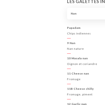
LES GALETTES I
Nan
Papadam
Chips indiennes
9 Nan
Nan nature
10 Masala nan
Oignon et coriandre
11 Cheese nan
Fromage
11B Cheese chilly
Fromage, piment
12 Garlic nan