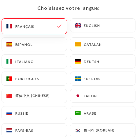
Choisissez votre langue:
Choisissez votre langue:
FR
MENU
ENGLISH
ENGLISH
FRANÇAIS
FRANÇAIS
ESPAÑOL
ESPAÑOL
CATALAN
CATALAN
/
ACCUEIL
LES AVIS
ITALIANO
ITALIANO
DEUTSH
DEUTSH
Les Avis
PORTUGUÊS
PORTUGUÊS
SUÉDOIS
SUÉDOIS
简体中文 (CHINESE)
简体中文 (CHINESE)
JAPON
JAPON
12 avis sur Uniiti
RUSSIE
RUSSIE
ARABE
ARABE
4 / 5
한국어 (KOREAN)
한국어 (KOREAN)
PAYS-BAS
PAYS-BAS
100% vrais avis, vérifiés.